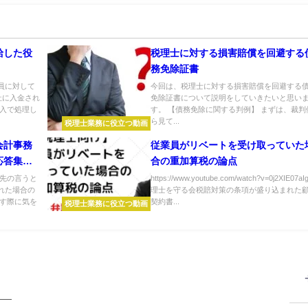
給した役
税理士に対する損害賠償を回避する
務免除証書
員に対して
今回は、税理士に対する損害賠償を回避する
社に入金され
免除証書について説明をしていきたいと思い
収入で処理し
す。 【債務免除に関する判例】 まずは、裁判
ら見て...
税理士業務に役立つ動画
会計事務
従業員がリベートを受け取っていた
応答集」
合の重加算税の論点
問先の言うと
https://www.youtube.com/watch?v=0j2XIE07aI
れた場合の
理士を守る会税賠対策の条項が盛り込まれた
渡す際に気を
契約書...
税理士業務に役立つ動画