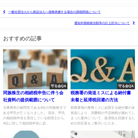
一般社団法人から新設法人へ債務承継する場合の課税関係について
通知外国税相当額等の計上区分について
おすすめの記事
守る会QA
守る会QA
同族株主の相続税申告に伴う会
税務署の発送ミスによる納付書
社資料の提供範囲について
未着と延滞税回避の方法
当事務所の顧問先であるA社の同族株主で
税務署側の事務ミスに起因する納付書の未
ある甲氏が亡くなりました。 現在、甲氏
発送により、消費税の予定納税が漏れてし
の相続税申告を受任している税理士から、
まった案件について、延滞税を回避するた
A社に対して相続税申告に必...
めの対応策をご教示いただき...