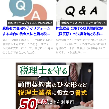
節税タックスプランニング研究会QA
節税タックスプランニング研究会QA
親所有の住宅を子がリフォーム
株主総会における役員報酬総額
する場合の代金支払と贈与税の
（限度額）の決議有無と税務調
関係について
査への影響について
親が中古物件を購入し、子と同居する形で
税務調査が入る予定の会社について伺いま
居住する予定です。 このとき、リフォー
す。 ・1人会社で、その株主が代表取締役
ム代金の支払いについて、親がローンを組
を務めています。役員は代表取締役1名の
むことができなかったため、...
みです。 ・設立以来、一...