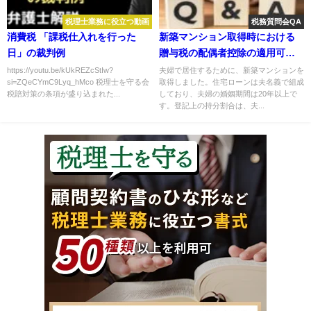
税理士業務に役立つ動画
税務質問会QA
消費税 「課税仕入れを行った
新築マンション取得時における
日」の裁判例
贈与税の配偶者控除の適用可否
について
https://youtu.be/kUkREZcStIw?
夫婦で居住するために、新築マンションを
si=ZQeCYmC9Lyq_hMco 税理士を守る会
取得しました。住宅ローンは夫名義で組成
税賠対策の条項が盛り込まれた...
しており、夫婦の婚姻期間は20年以上で
す。登記上の持分割合は、夫...