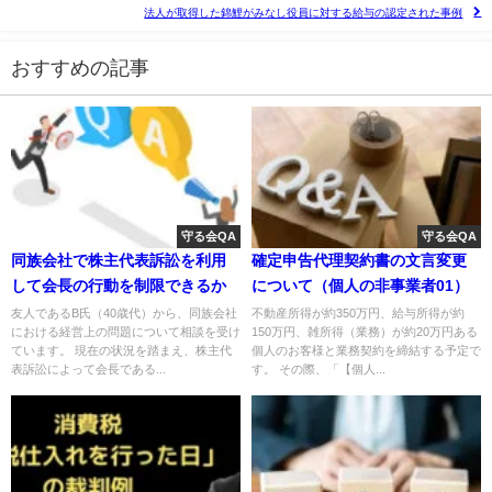
法人が取得した錦鯉がみなし役員に対する給与の認定された事例
おすすめの記事
守る会QA
守る会QA
同族会社で株主代表訴訟を利用
確定申告代理契約書の文言変更
して会長の行動を制限できるか
について（個人の非事業者01）
友人であるB氏（40歳代）から、同族会社
不動産所得が約350万円、給与所得が約
における経営上の問題について相談を受け
150万円、雑所得（業務）が約20万円ある
ています。 現在の状況を踏まえ、株主代
個人のお客様と業務契約を締結する予定で
表訴訟によって会長である...
す。 その際、「【個人...