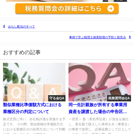
みなし配当のすべて
事例で学ぶ税理士損害賠償の予防と留意点
おすすめの記事
守る会QA
税務質問会QA
類似業種比準価額方式における
同一生計親族が所有する事業用
業種区分の判定について
資産を譲渡した場合の申告区分
について
株式売買に伴い、自社株評価を実施する予
＜背景＞ 妻（青色専従者）が資金を拠出
定です。 その際、類似業種比準価額方式
し、妻名義で購入した車両を夫（事業主）
における業種区分の採用方法について判断
の事業で使用し、必要経費として計上して