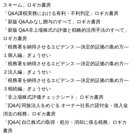
スキーム」ロギカ書房
「Q&A課税実務における有利・不利判定」ロギカ書房
「新版 Q&Aみなし贈与のすべて」ロギカ書房
「新版 Q&A非上場株式の評価と戦略的活用手法のすべて」
ロギカ書房
「税務署を納得させるエビデンス ―決定的証拠の集め方―
１個人編」ぎょうせい
「税務署を納得させるエビデンス ―決定的証拠の集め方―
２法人編」ぎょうせい
「税務署を納得させるエビデンス ―決定的証拠の集め方―
３相続編」ぎょうせい
「非上場株式評価チェックシート」ロギカ書房
「[Q&A] 同族法人をめぐる オーナー社長の貸付金・借入金
消去の税務」ロギカ書房
「[Q&A] 自己株式の取得・処分・消却に係る税務」ロギカ
書房