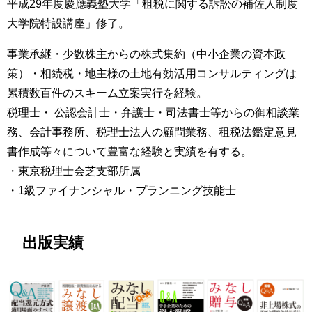
平成29年度慶應義塾大学「租税に関する訴訟の補佐人制度
大学院特設講座」
修了。
事業承継・少数株主からの株式集約（中小企業の資本政
策）・相続税・地主様の土地有効活用コンサルティングは
累積数百件のスキーム立案実行を経験。
税理士・ 公認会計士・弁護士・司法書士等からの御相談業
務、会計事務所、税理士法人の顧問業務、租税法鑑定意見
書作成等々について豊富な経験と実績を有する。
・東京税理士会芝支部所属
・1級ファイナンシャル・プランニング技能士
出版実績