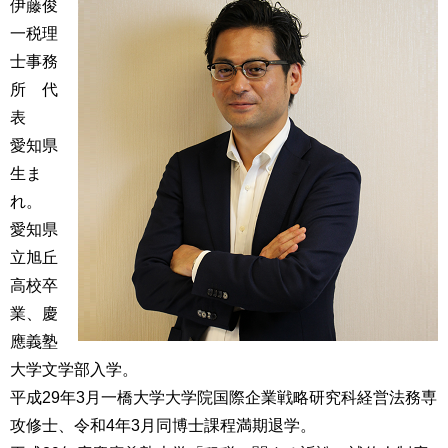
伊藤俊
一税理
士事務
所 代
表
愛知県
生ま
れ。
愛知県
立旭丘
高校卒
業、慶
應義塾
大学文学部入学。
平成29年3月一橋大学大学院国際企業戦略研究科経営法務専
攻修士、令和4年3月同博士課程満期退学。