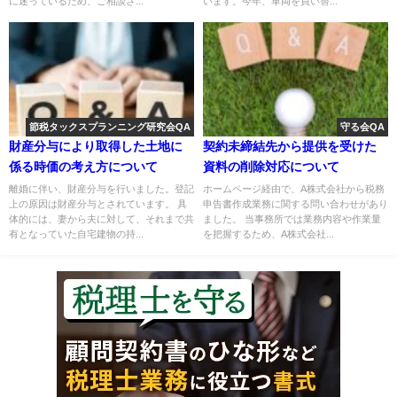
に迷っているため、ご相談さ...
います。今年、車両を買い替...
節税タックスプランニング研究会QA
守る会QA
財産分与により取得した土地に
契約未締結先から提供を受けた
係る時価の考え方について
資料の削除対応について
離婚に伴い、財産分与を行いました。登記
ホームページ経由で、A株式会社から税務
上の原因は財産分与とされています。 具
申告書作成業務に関する問い合わせがあり
体的には、妻から夫に対して、それまで共
ました。 当事務所では業務内容や作業量
有となっていた自宅建物の持...
を把握するため、A株式会社...