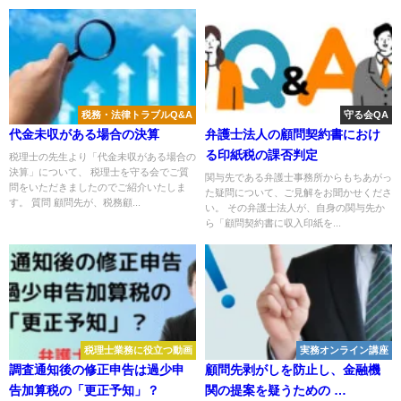
税務・法律トラブルQ&A
守る会QA
代金未収がある場合の決算
弁護士法人の顧問契約書におけ
る印紙税の課否判定
税理士の先生より「代金未収がある場合の
決算」について、 税理士を守る会でご質
関与先である弁護士事務所からもちあがっ
問をいただきましたのでご紹介いたしま
た疑問について、ご見解をお聞かせくださ
す。 質問 顧問先が、税務顧...
い。 その弁護士法人が、自身の関与先か
ら「顧問契約書に収入印紙を...
税理士業務に役立つ動画
実務オンライン講座
調査通知後の修正申告は過少申
顧問先剥がしを防止し、金融機
告加算税の「更正予知」？
関の提案を疑うための