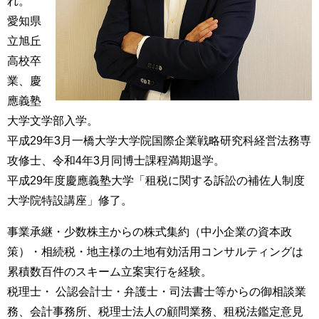
れ。
愛知県
立旭丘
高校卒
業、慶
應義塾
大学文学部入学。
平成29年3月一橋大学大学院国際企業戦略研究科経営法務専
攻修士、令和4年3月同博士課程満期退学。
平成29年度慶應義塾大学「租税に関する訴訟の補佐人制度
大学院特設講座」
修了。
事業承継・少数株主からの株式集約（中小企業の資本政
策）・相続税・地主様の土地有効活用コンサルティングは
累積数百件のスキーム立案実行を経験。
税理士・ 公認会計士・弁護士・司法書士等からの御相談業
務、会計事務所、税理士法人の顧問業務、租税法鑑定意見