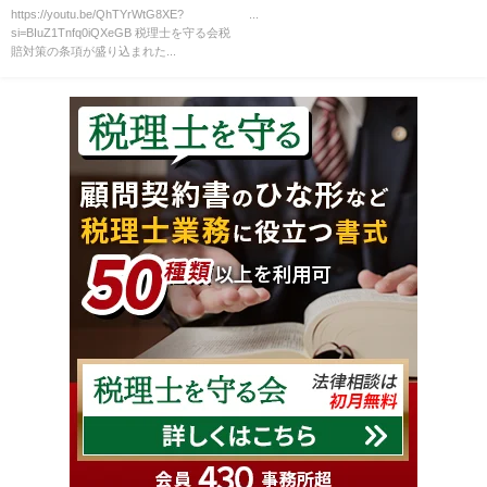
「金融機関提案書の読み解き方
https://youtu.be/QhTYrWtG8XE?
...
si=BIuZ1Tnfq0iQXeGB 税理士を守る会税
と留意点」
賠対策の条項が盛り込まれた...
（節税タックスプランニング研
究事例）