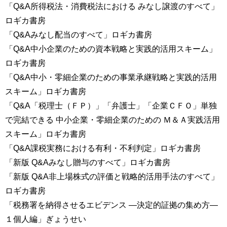
「Q&A所得税法・消費税法における みなし譲渡のすべて」
ロギカ書房
「Q&Aみなし配当のすべて」ロギカ書房
「Q&A中小企業のための資本戦略と実践的活用スキーム」
ロギカ書房
「Q&A中小・零細企業のための事業承継戦略と実践的活用
スキーム」ロギカ書房
「Q&A「税理士（ＦＰ）」「弁護士」「企業ＣＦＯ」単独
で完結できる 中小企業・零細企業のための Ｍ＆Ａ実践活用
スキーム」ロギカ書房
「Q&A課税実務における有利・不利判定」ロギカ書房
「新版 Q&Aみなし贈与のすべて」ロギカ書房
「新版 Q&A非上場株式の評価と戦略的活用手法のすべて」
ロギカ書房
「税務署を納得させるエビデンス ―決定的証拠の集め方―
１個人編」ぎょうせい