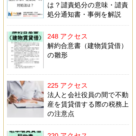
は？譴責処分の意味・譴責
処分通知書・事例を解説
248 アクセス
解約合意書（建物賃貸借）
の雛形
225 アクセス
法人と会社役員の間で不動
産を賃貸借する際の税務上
の注意点
220 アクセス