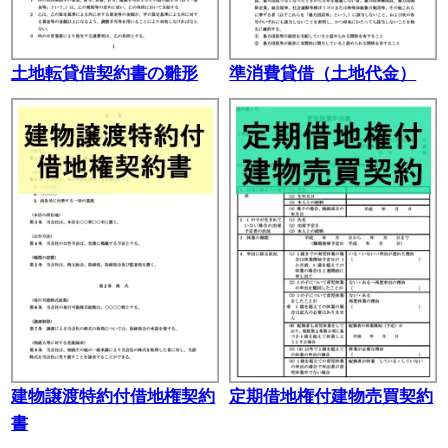
土地転貸借契約書の雛形
準消費貸借（土地代金）
建物譲渡特約付借地権契約
定期借地権付建物売買契約
書