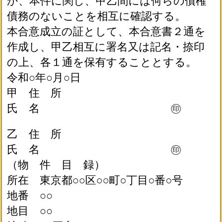
か、本件に関し、甲乙間には何らの債権
債務のないことを相互に確認する。
本合意成立の証として、本合意書２通を
作成し、甲乙相互に署名又は記名・捺印
の上、各１通を保有することとする。
令和○年○月○日
甲 住 所
氏 名 ㊞
乙 住 所
氏 名 ㊞
（物 件 目 録）
所在 東京都○○区○○町○丁目○番○号
地番 ○○
地目 ○○