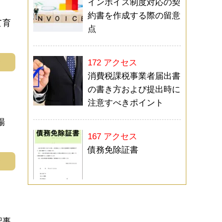
インボイス制度対応の契
約書を作成する際の留意
て育
点
む
172 アクセス
消費税課税事業者届出書
の書き方および提出時に
注意すべきポイント
場
167 アクセス
債務免除証書
む
記事