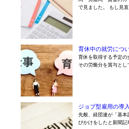
で見ました。 もし見直
育休中の就労につ
育休を取得する予定の
その労働分を賞与とし
ジョブ型雇用の導
先般、経団連が「基本
びかけをしたと新聞記事