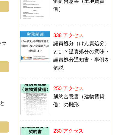
解約合意書（土地賃貸
む
借）
338 アクセス
ハラ
譴責処分（けん責処分）
とは？譴責処分の意味・
譴責処分通知書・事例を
む
解説
250 アクセス
解約合意書（建物賃貸
と
借）の雛形
む
230 アクセス