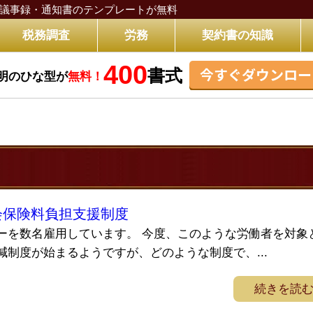
議事録・通知書のテンプレートが無料
税務調査
労務
契約書の知識
400
今すぐダウンロー
書式
明のひな型が
無料！
会保険料負担支援制度
ーを数名雇用しています。 今度、このような労働者を対象
制度が始まるようですが、どのような制度で、...
続きを読