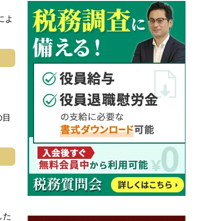
によ
む
の目
む
した