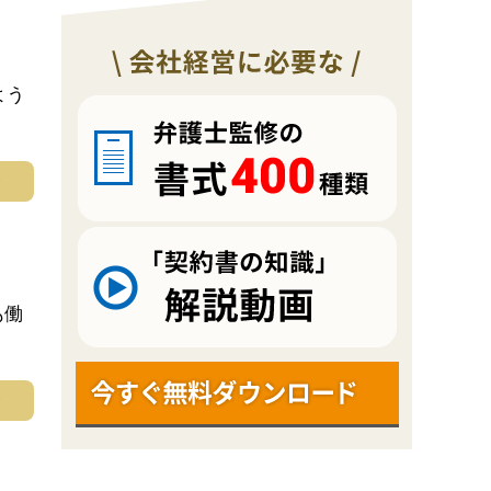
よう
む
も働
む