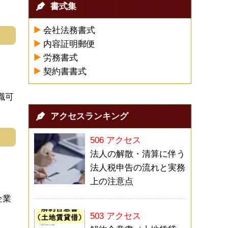
書式集
会社法務書式
む
内容証明郵便
労務書式
契約書書式
職可
アクセスランキング
む
506 アクセス
法人の解散・清算に伴う
法人税申告の流れと実務
上の注意点
企業
503 アクセス