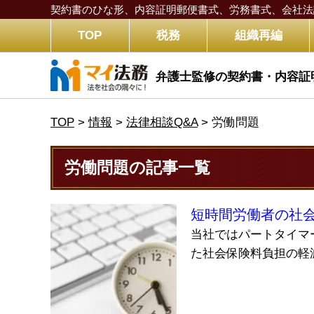
契約書のひな形、内容証明郵便書式、労務書式、
会社法
TOP
税務
組織再編
弁護士監修の契約書・内容証
TOP
>
情報
>
法律相談Q&A
>
労働問題
労働問題の記事一覧
短時間労働者の社
当社ではパートタイマ
た社会保険料負担の軽減