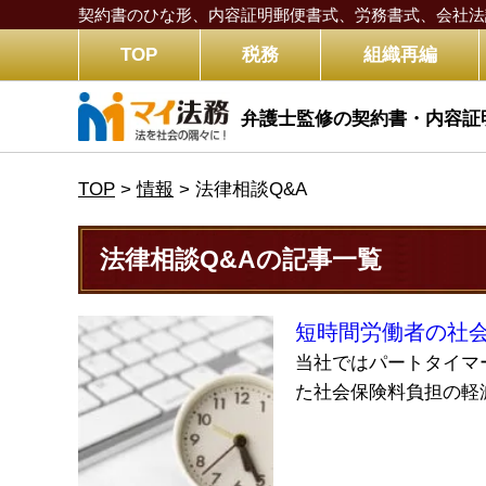
契約書のひな形、内容証明郵便書式、労務書式、
会社法
TOP
税務
組織再編
弁護士監修の契約書・内容証
TOP
>
情報
>
法律相談Q&A
法律相談Q&Aの記事一覧
短時間労働者の社
当社ではパートタイマ
た社会保険料負担の軽減