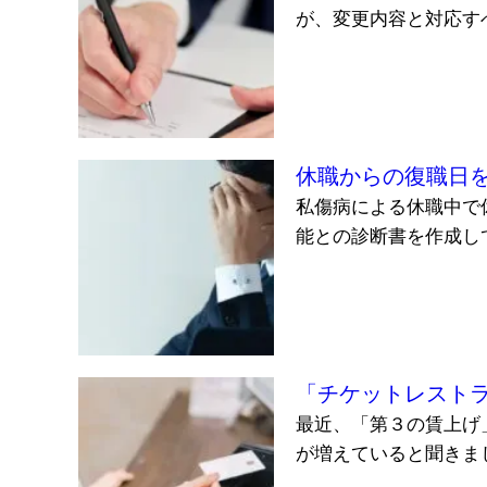
が、変更内容と対応すべ
休職からの復職日
私傷病による休職中で
能との診断書を作成して
「チケットレスト
最近、「第３の賃上げ
が増えていると聞きまし