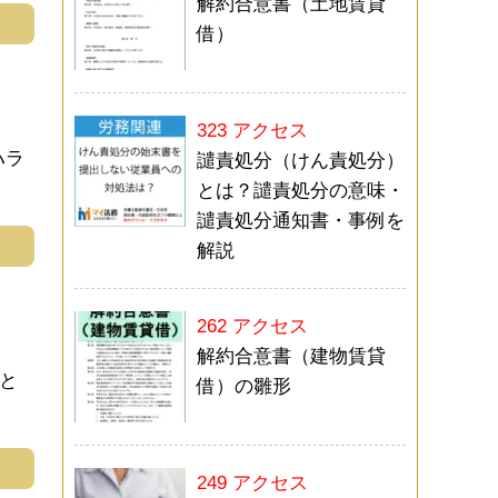
解約合意書（土地賃貸
む
借）
323 アクセス
ハラ
譴責処分（けん責処分）
とは？譴責処分の意味・
譴責処分通知書・事例を
む
解説
262 アクセス
解約合意書（建物賃貸
と
借）の雛形
む
249 アクセス