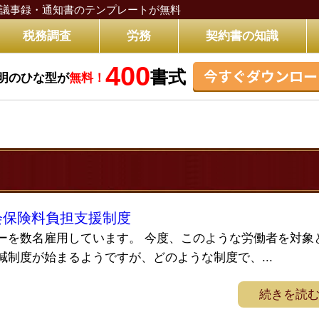
議事録・通知書のテンプレートが無料
税務調査
労務
契約書の知識
400
今すぐダウンロー
書式
明のひな型が
無料！
会保険料負担支援制度
ーを数名雇用しています。 今度、このような労働者を対象
制度が始まるようですが、どのような制度で、...
続きを読