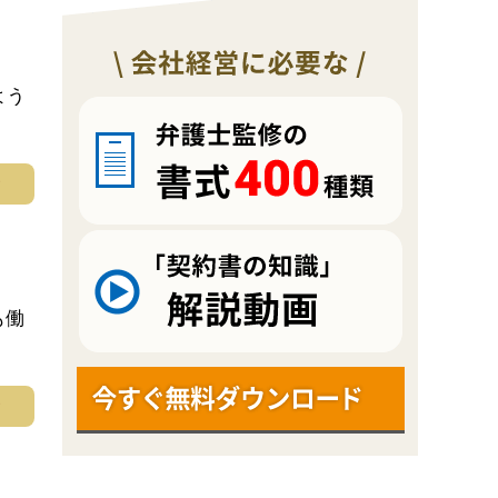
よう
む
も働
む