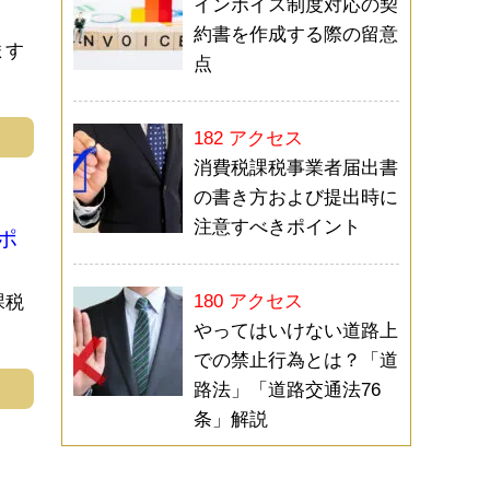
インボイス制度対応の契
約書を作成する際の留意
ます
点
む
182 アクセス
消費税課税事業者届出書
の書き方および提出時に
注意すべきポイント
ポ
180 アクセス
課税
やってはいけない道路上
での禁止行為とは？「道
む
路法」「道路交通法76
条」解説