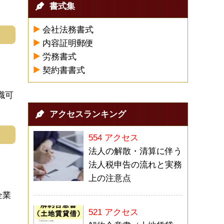
書式集
会社法務書式
む
内容証明郵便
労務書式
契約書書式
職可
アクセスランキング
む
554 アクセス
法人の解散・清算に伴う
法人税申告の流れと実務
上の注意点
企業
521 アクセス