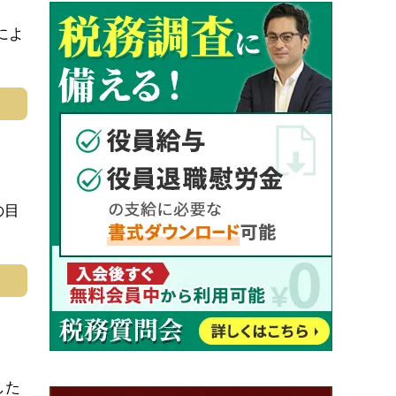
によ
む
の目
む
した