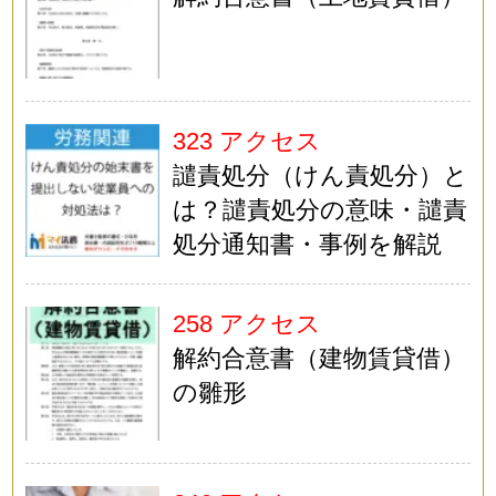
323 アクセス
譴責処分（けん責処分）と
は？譴責処分の意味・譴責
処分通知書・事例を解説
258 アクセス
解約合意書（建物賃貸借）
の雛形