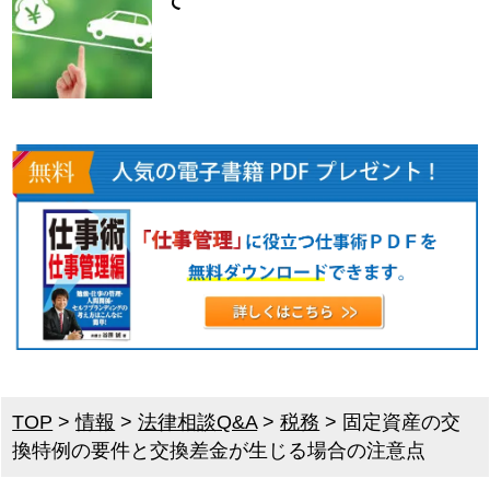
て
TOP
>
情報
>
法律相談Q&A
>
税務
>
固定資産の交
換特例の要件と交換差金が生じる場合の注意点