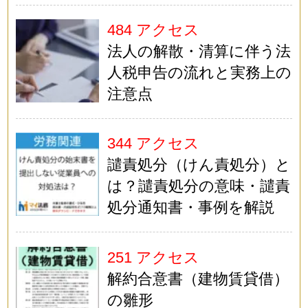
484 アクセス
法人の解散・清算に伴う法
人税申告の流れと実務上の
注意点
344 アクセス
譴責処分（けん責処分）と
は？譴責処分の意味・譴責
処分通知書・事例を解説
251 アクセス
解約合意書（建物賃貸借）
の雛形