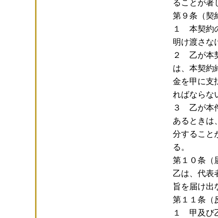
ることが著
第９条（契
１ 本契約
明け渡さな
２ 乙が本
は、本契約
金を甲に支
ればならな
３ 乙が本
あるときは
分すること
る。
第１０条（
乙は、代表
旨を届け出
第１１条（
１ 甲及び