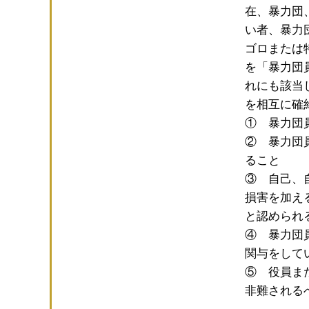
在、暴力団
い者、暴力
ゴロまたは
を「暴力団
れにも該当
を相互に確
① 暴力団
② 暴力団
ること
③ 自己、
損害を加え
と認められ
④ 暴力団
関与をして
⑤ 役員ま
非難される