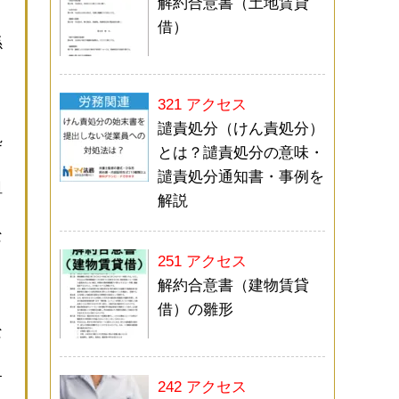
解約合意書（土地賃貸
借）
係
321 アクセス
譴責処分（けん責処分）
処
とは？譴責処分の意味・
譴責処分通知書・事例を
租
解説
な
251 アクセス
り
解約合意書（建物賃貸
借）の雛形
な
す
242 アクセス