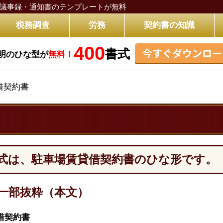
議事録・通知書のテンプレートが無料
税務調査
労務
契約書の知識
400
今すぐダウンロー
書式
明のひな型が
無料！
借契約書
式は、駐車場賃貸借契約書のひな形です。
一部抜粋（本文）
借契約書