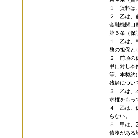
１ 賃料は
２ 乙は、
金融機関口
第５条（保
１ 乙は、
務の担保と
２ 前項の
甲に対し本
等、本契約
残額につい
３ 乙は、
求権をもっ
４ 乙は、
らない。
５ 甲は、
債務がある