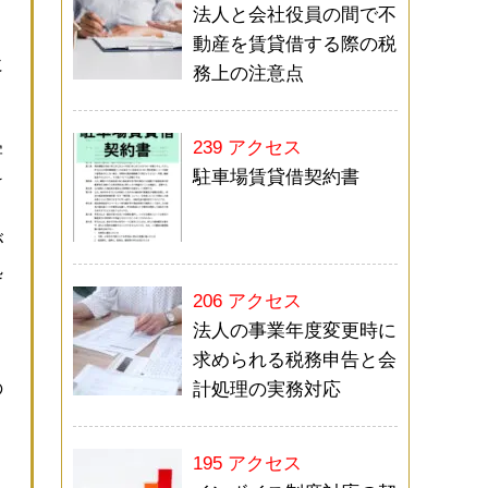
法人と会社役員の間で不
動産を賃貸借する際の税
に
務上の注意点
239 アクセス
害
駐車場賃貸借契約書
け
が
処
206 アクセス
法人の事業年度変更時に
求められる税務申告と会
の
計処理の実務対応
195 アクセス