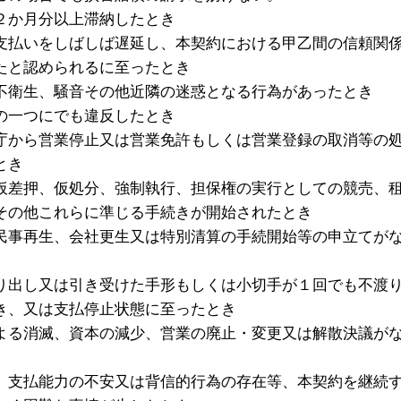
２か月分以上滞納したとき
支払いをしばしば遅延し、本契約における甲乙間の信頼関
たと認められるに至ったとき
不衛生、騒音その他近隣の迷惑となる行為があったとき
の一つにでも違反したとき
庁から営業停止又は営業免許もしくは営業登録の取消等の
とき
仮差押、仮処分、強制執行、担保権の実行としての競売、
その他これらに準じる手続きが開始されたとき
民事再生、会社更生又は特別清算の手続開始等の申立てが
り出し又は引き受けた手形もしくは小切手が１回でも不渡
き、又は支払停止状態に至ったとき
よる消滅、資本の減少、営業の廃止・変更又は解散決議が
、支払能力の不安又は背信的行為の存在等、本契約を継続