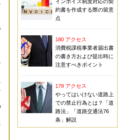
インボイス制度対応の契
な
約書を作成する際の留意
う
点
ら
ず
と
180 アクセス
消費税課税事業者届出書
の書き方および提出時に
す
注意すべきポイント
に
179 アクセス
る
やってはいけない道路上
での禁止行為とは？「道
の
路法」「道路交通法76
条」解説
に