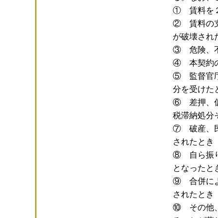
① 賃料を
② 賃料の
が破壊され
③ 危険、
④ 本契約
⑤ 監督官
分を受けた
⑥ 差押、
税滞納処分
⑦ 破産、
されたとき
⑧ 自ら振
となったと
⑨ 合併に
されたとき
⑩ その他