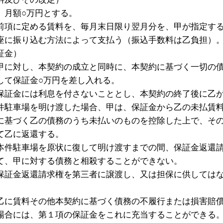
、月額○万円とする。
前項に定める賃料を、毎月末日限り翌月分を、甲が指定す
座に振り込む方法によって支払う（振込手数料は乙負担）
証金）
甲に対し、本契約の成立と同時に、本契約に基づく一切の
して保証金○万円を差し入れる。
保証金には利息を付さないこととし、本契約の終了後に乙
件駐車場を明け渡した場合、甲は、保証金から乙の未払賃
に基づく乙の債務のうち未払いのものを控除した上で、そ
て乙に返還する。
本件駐車場を原状に復して明け渡すまでの間、保証金返還
て、甲に対する債務と相殺することができない。
保証金返還請求権を第三者に譲渡し、又は担保に供しては
乙に賃料その他本契約に基づく債務の不履行または損害賠
場合には、第１項の保証金をこれに充当することができる