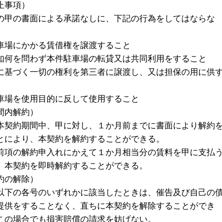
止事項）
の甲の書面による承諾なしに、下記の行為をしてはならな
車場にかかる賃借権を譲渡すること
如何を問わず本件駐車場の転貸又は共同利用をすること
に基づく一切の権利を第三者に譲渡し、又は担保の用に供
車場を使用目的に反して使用すること
間内解約）
本契約期間中、甲に対し、１か月前までに書面により解約
とにより、本契約を解約することができる。
前項の解約申入れにかえて１か月相当分の賃料を甲に支払
、本契約を即時解約することができる。
約の解除）
以下の各号のいずれかに該当したときは、催告及び自己の
提供をすることなく、直ちに本契約を解除することができ
この場合でも損害賠償の請求を妨げない。