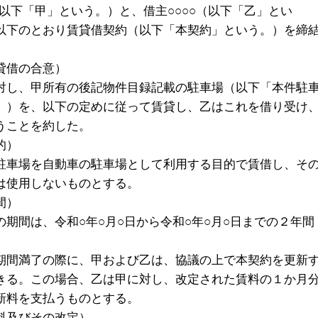
（以下「甲」という。）と、借主○○○○（以下「乙」とい
以下のとおり賃貸借契約（以下「本契約」という。）を締
貸借の合意）
対し、甲所有の後記物件目録記載の駐車場（以下「本件駐
。）を、以下の定めに従って賃貸し、乙はこれを借り受け
うことを約した。
的）
駐車場を自動車の駐車場として利用する目的で賃借し、そ
は使用しないものとする。
間）
の期間は、令和○年○月○日から令和○年○月○日までの２年間
期間満了の際に、甲および乙は、協議の上で本契約を更新
きる。この場合、乙は甲に対し、改定された賃料の１か月
新料を支払うものとする。
料及びその改定）