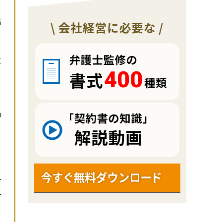
結
車
、
の
す
分