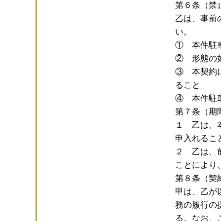
第６条（禁
乙は、事前
い。
① 本件駐
② 形態の
③ 本契約
ること
④ 本件駐
第７条（期
１ 乙は、
申入れるこ
２ 乙は、
ことにより
第８条（契
甲は、乙が
務の履行の
る。なお、