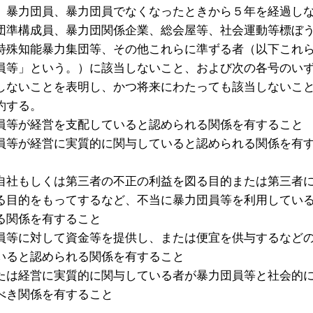
、暴力団員、暴力団員でなくなったときから５年を経過し
団準構成員、暴力団関係企業、総会屋等、社会運動等標ぼ
特殊知能暴力集団等、その他これらに準ずる者（以下これ
員等」という。）に該当しないこと、および次の各号のい
しないことを表明し、かつ将来にわたっても該当しないこ
約する。
員等が経営を支配していると認められる関係を有すること
員等が経営に実質的に関与していると認められる関係を有
自社もしくは第三者の不正の利益を図る目的または第三者
る目的をもってするなど、不当に暴力団員等を利用してい
る関係を有すること
員等に対して資金等を提供し、または便宜を供与するなど
いると認められる関係を有すること
たは経営に実質的に関与している者が暴力団員等と社会的
べき関係を有すること