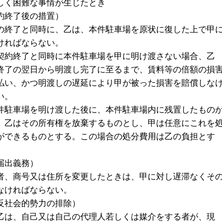
しく困難な事情が生じたとき
約終了後の措置）
の終了と同時に、乙は、本件駐車場を原状に復した上で甲
ければならない。
契約終了と同時に本件駐車場を甲に明け渡さない場合、乙
終了の翌日から明渡し完了に至るまで、賃料等の倍額の損
払い、かつ明渡しの遅延により甲が被った損害を賠償しな
い。
件駐車場を明け渡した後に、本件駐車場内に残置したもの
、乙はその所有権を放棄するものとし、甲は任意にこれを
ができるものとする。この場合の処分費用は乙の負担とす
届出義務）
者、商号又は住所を変更したときは、甲に対し遅滞なくそ
なければならない。
反社会的勢力の排除）
乙は、自己又は自己の代理人若しくは媒介をする者が、現