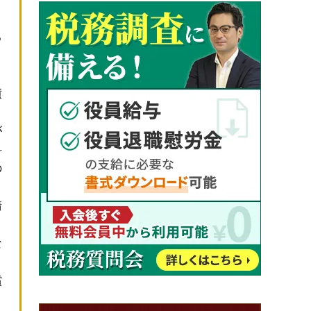
る
。
債
が
料
の
請
な
償
。