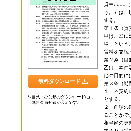
貸主○○○○
う。）は、
する。
第１条（賃
甲は、乙に
場」という
賃料を支払
第２条（目
乙は、本件
他の目的に
無料ダウンロード
第３条（期
１ 本契約
※
書式・ひな形のダウンロードには
とする。
無料会員登録が必要です。
２ 前項の
ることがで
相当額の更
第４条（賃