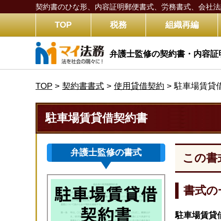
契約書のひな形、内容証明郵便書式、労務書式、
会社法
TOP
税務
組織再編
弁護士監修の契約書・内容証
TOP
>
契約書書式
>
使用貸借契約
>
駐車場賃貸
駐車場賃貸借契約書
弁護士監修の書式
この書
書式の
駐車場賃貸