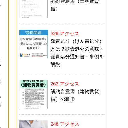
解約合意書（土地賃貸
に
借）
く
と
328 アクセス
譴責処分（けん責処分）
とは？譴責処分の意味・
譴責処分通知書・事例を
当
解説
一
し
求
262 アクセス
解約合意書（建物賃貸
め
借）の雛形
場
248 アクセス
い