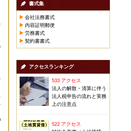
書式集
会社法務書式
な
内容証明郵便
う
労務書式
ら
契約書書式
ず
と
アクセスランキング
す
533 アクセス
法人の解散・清算に伴う
に
法人税申告の流れと実務
る
上の注意点
の
522 アクセス