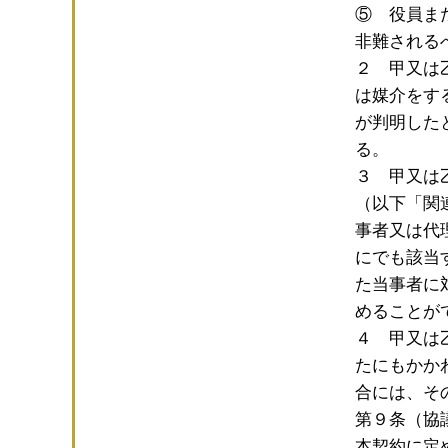
⑤ 役員ま
非難される
２ 甲又は
は媒介をす
が判明した
る。
３ 甲又は
（以下「関
事者又は代
にでも該当
た当事者に
めることが
４ 甲又は
たにもかか
合には、そ
第９条（協
本契約に定