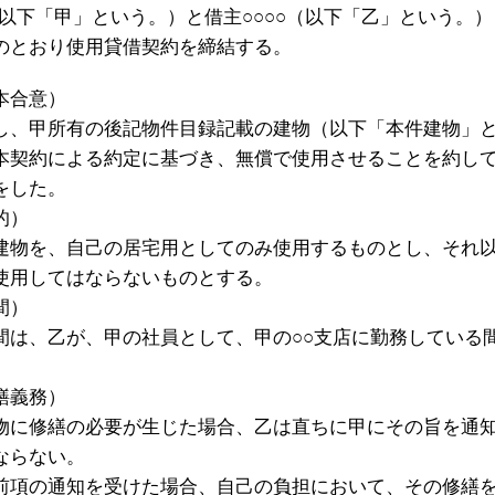
（以下「甲」という。）と借主○○○○（以下「乙」という。）
のとおり使用貸借契約を締結する。
本合意）
し、甲所有の後記物件目録記載の建物（以下「本件建物」
本契約による約定に基づき、無償で使用させることを約し
をした。
的）
建物を、自己の居宅用としてのみ使用するものとし、それ
使用してはならないものとする。
間）
間は、乙が、甲の社員として、甲の○○支店に勤務している
繕義務）
物に修繕の必要が生じた場合、乙は直ちに甲にその旨を通
ならない。
前項の通知を受けた場合、自己の負担において、その修繕