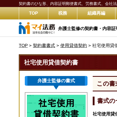
契約書のひな形、内容証明郵便書式、労務書式、
会社法
TOP
税務
組織再編
弁護士監修の契約書・内容証
TOP
>
契約書書式
>
使用貸借契約
>
社宅使用貸
社宅使用貸借契約書
弁護士監修の書式
この書
書式の
社宅使用貸