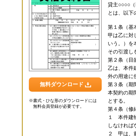
貸主○○○○
とは、以下
第１条（基
甲は乙に対
いう。）を
その引渡し
第２条（目
乙は、本件
外の用途に
無料ダウンロード
第３条（期
本契約の期
※
書式・ひな形のダウンロードには
とする。
無料会員登録が必要です。
第４条（修
１ 本件建
しなければ
２ 甲は、