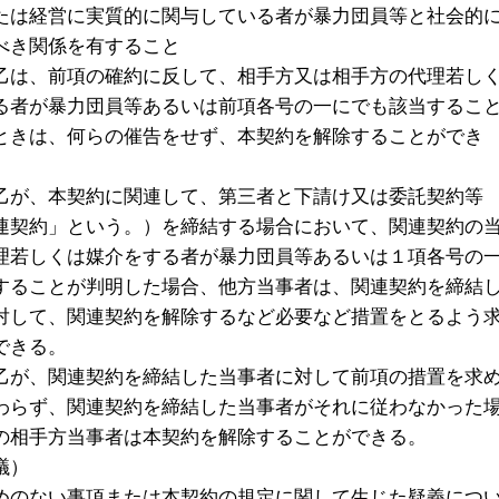
たは経営に実質的に関与している者が暴力団員等と社会的
べき関係を有すること
乙は、前項の確約に反して、相手方又は相手方の代理若し
る者が暴力団員等あるいは前項各号の一にでも該当するこ
ときは、何らの催告をせず、本契約を解除することができ
乙が、本契約に関連して、第三者と下請け又は委託契約等
連契約」という。）を締結する場合において、関連契約の
理若しくは媒介をする者が暴力団員等あるいは１項各号の
することが判明した場合、他方当事者は、関連契約を締結
対して、関連契約を解除するなど必要など措置をとるよう
できる。
乙が、関連契約を締結した当事者に対して前項の措置を求
わらず、関連契約を締結した当事者がそれに従わなかった
の相手方当事者は本契約を解除することができる。
議）
めのない事項または本契約の規定に関して生じた疑義につ