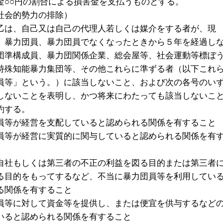
金○○円の割合による損害金を支払うものとする。
社会的勢力の排除）
乙は、自己又は自己の代理人若しくは媒介をする者が、現
、暴力団員、暴力団員でなくなったときから５年を経過し
団準構成員、暴力団関係企業、総会屋等、社会運動等標ぼ
特殊知能暴力集団等、その他これらに準ずる者（以下これ
員等」という。）に該当しないこと、および次の各号のい
しないことを表明し、かつ将来にわたっても該当しないこ
約する。
員等が経営を支配していると認められる関係を有すること
員等が経営に実質的に関与していると認められる関係を有
自社もしくは第三者の不正の利益を図る目的または第三者
る目的をもってするなど、不当に暴力団員等を利用してい
る関係を有すること
員等に対して資金等を提供し、または便宜を供与するなど
いると認められる関係を有すること