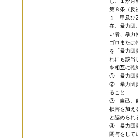
し、１か月
第８条（反
１ 甲及び
在、暴力団
い者、暴力
ゴロまたは
を「暴力団
れにも該当
を相互に確
① 暴力団
② 暴力団
ること
③ 自己、
損害を加え
と認められ
④ 暴力団
関与をして