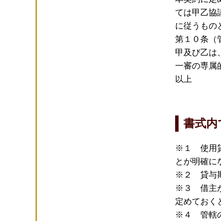
ては甲乙協
に従うもの
第１０条（
甲及び乙は
一審の専属
以上
書式内
※１ 使用
とが明確に
※２ 貸与
※３ 借主
定めておく
※４ 管轄