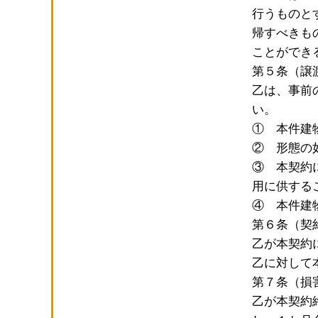
行うものと
帰すべきも
ことができ
第５条（譲
乙は、事前
い。
① 本件建
② 形態の
③ 本契約
用に供する
④ 本件建
第６条（契
乙が本契約
乙に対して
第７条（損
乙が本契約