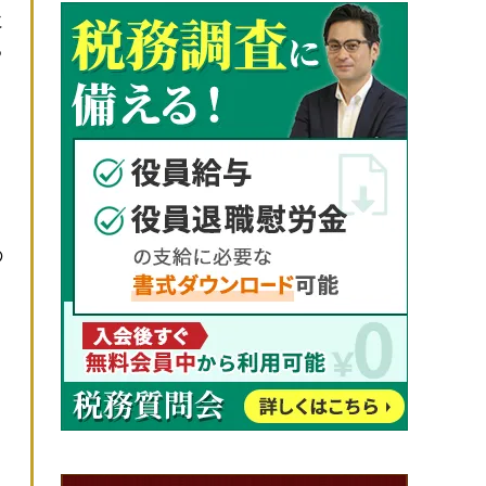
に
る
の
、