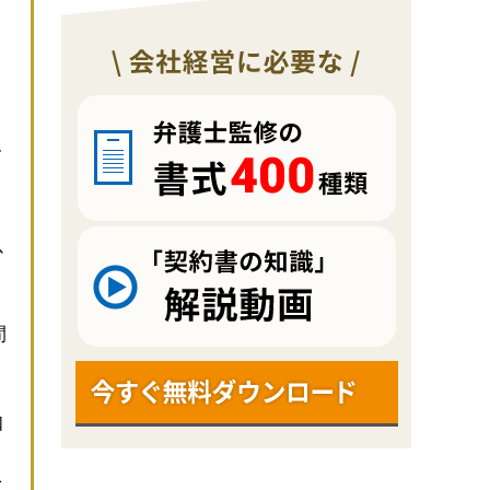
と
て
以
間
知
を