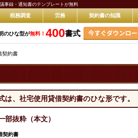
議事録・通知書のテンプレートが無料
税務調査
労務
契約書の知識
400
今すぐダウンロー
書式
明のひな型が
無料！
借契約書
式は、社宅使用貸借契約書のひな形です。
一部抜粋（本文）
借契約書