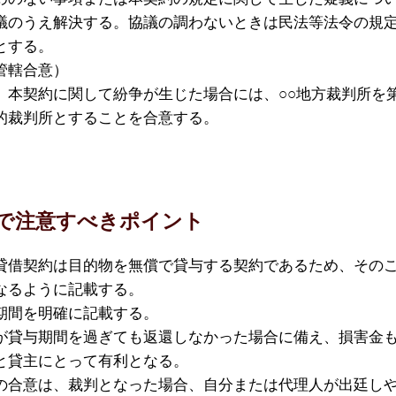
議のうえ解決する。協議の調わないときは民法等法令の規
とする。
管轄合意）
、本契約に関して紛争が生じた場合には、○○地方裁判所を
的裁判所とすることを合意する。
で注意すべきポイント
貸借契約は目的物を無償で貸与する契約であるため、その
なるように記載する。
期間を明確に記載する。
が貸与期間を過ぎても返還しなかった場合に備え、損害金
と貸主にとって有利となる。
の合意は、裁判となった場合、自分または代理人が出廷し