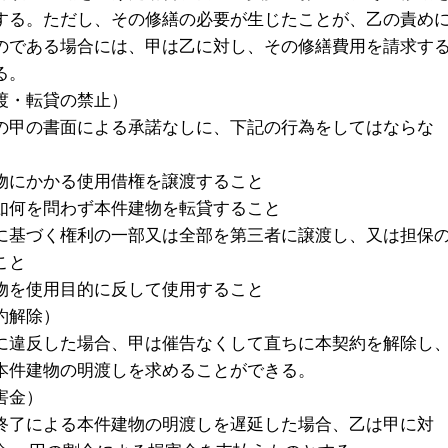
する。ただし、その修繕の必要が生じたことが、乙の責め
のである場合には、甲は乙に対し、その修繕費用を請求す
る。
渡・転貸の禁止）
の甲の書面による承諾なしに、下記の行為をしてはならな
物にかかる使用借権を譲渡すること
如何を問わず本件建物を転貸すること
に基づく権利の一部又は全部を第三者に譲渡し、又は担保
こと
物を使用目的に反して使用すること
約解除）
に違反した場合、甲は催告なくして直ちに本契約を解除し
本件建物の明渡しを求めることができる。
害金）
終了による本件建物の明渡しを遅延した場合、乙は甲に対