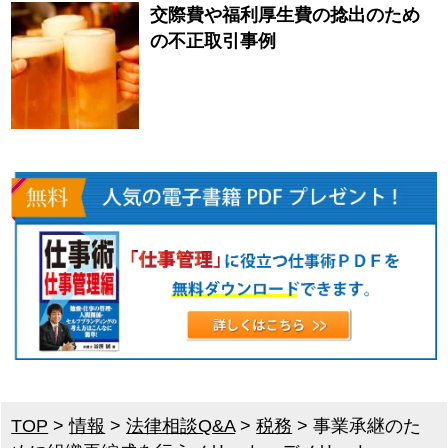
交際費や福利厚生費の捻出のため
の不正取引事例
TOP
>
情報
>
法律相談Q&A
>
税務
>
事業承継のた