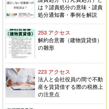
は？譴責処分の意味・譴責
処分通知書・事例を解説
253 アクセス
解約合意書（建物賃貸借）
の雛形
223 アクセス
法人と会社役員の間で不動
産を賃貸借する際の税務上
の注意点