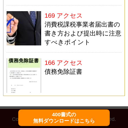
169 アクセス
消費税課税事業者届出書の
書き方および提出時に注意
すべきポイント
166 アクセス
債務免除証書
400書式の
Copyright (C)
マイ法務
All Rights Reserved.
無料ダウンロードはこちら