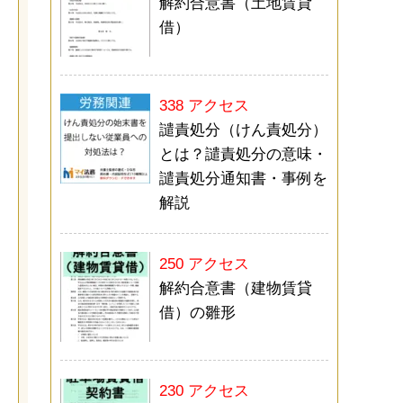
解約合意書（土地賃貸
借）
338 アクセス
譴責処分（けん責処分）
とは？譴責処分の意味・
譴責処分通知書・事例を
解説
250 アクセス
解約合意書（建物賃貸
借）の雛形
230 アクセス