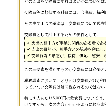
どの支出を交際費にすればよいかについては
交際費等に類似する科目には、会議費、福利
その中で１つの基準は、交際費について現在
交際費として計上するための要件として、
✔︎ 支出の相手方が事業に関係のある者であ
✔︎ 支出の目的が、相手方との親睦を密に
✔︎ 交際行為の形態が、接待、供応、慰安
この三要素を満たすものが交際費には必要と
税務調査において、とりわけ交際費だけが詳
っていない交際費は疑問視されるのではない
特に１人あたり5,000円の飲食費について
けですから、次の内容がわかるように領収書