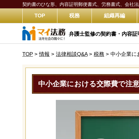
契約書のひな形、内容証明郵便書式、労務書式、
会社法
TOP
税務
組織再編
弁護士監修の契約書・内容証
TOP
>
情報
>
法律相談Q&A
>
税務
>
中小企業に
中小企業における交際費で注