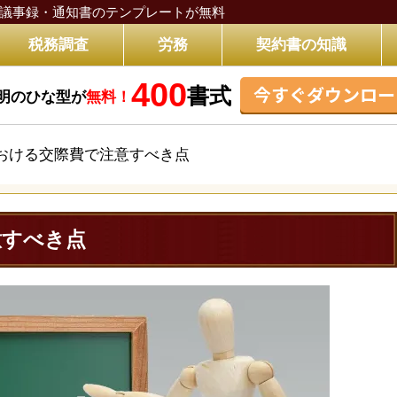
議事録・通知書のテンプレートが無料
税務調査
労務
契約書の知識
400
今すぐダウンロー
書式
明のひな型が
無料！
おける交際費で注意すべき点
意すべき点