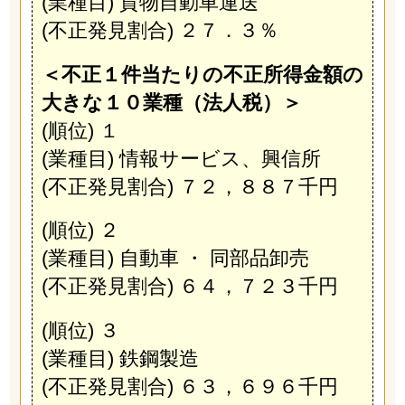
(業種目) 貨物自動車運送
(不正発見割合) ２７．３％
＜不正１件当たりの不正所得金額の
大きな１０業種（法人税）＞
(順位) １
(業種目) 情報サービス、興信所
(不正発見割合) ７２，８８７千円
(順位) ２
(業種目) 自動車 ・ 同部品卸売
(不正発見割合) ６４，７２３千円
(順位) ３
(業種目) 鉄鋼製造
(不正発見割合) ６３，６９６千円