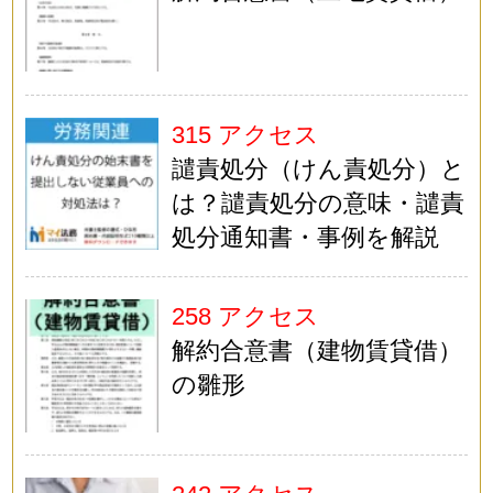
315 アクセス
譴責処分（けん責処分）と
は？譴責処分の意味・譴責
処分通知書・事例を解説
258 アクセス
解約合意書（建物賃貸借）
の雛形