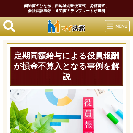
契約書のひな形、内容証明郵便書式、労務書式、
会社法議事録・通知書のテンプレートが無料
マイ法務
定期同額給与による役員報酬
が損金不算入となる事例を解
説