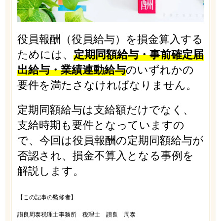
役員報酬（役員給与）を損金算入する
ためには、
定期同額給与・事前確定届
出給与・業績連動給与
のいずれかの
要件を満たさなければなりません。
定期同額給与は支給額だけでなく、
支給時期も要件となっていますの
で、今回は役員報酬の定期同額給与が
否認され、損金不算入となる事例を
解説します。
【この記事の監修者】
讃良周泰税理士事務所 税理士 讃良 周泰