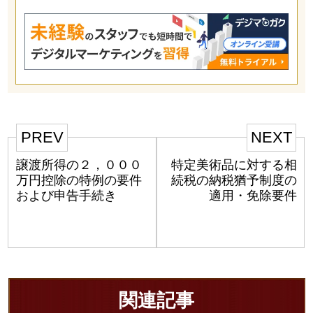
PREV
NEXT
譲渡所得の２，０００
特定美術品に対する相
万円控除の特例の要件
続税の納税猶予制度の
および申告手続き
適用・免除要件
関連記事