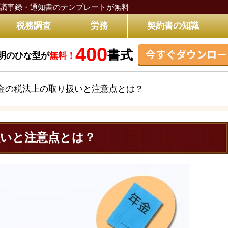
議事録・通知書のテンプレートが無料
税務調査
労務
契約書の知識
400
今すぐダウンロー
書式
明のひな型が
無料！
金の税法上の取り扱いと注意点とは？
扱いと注意点とは？