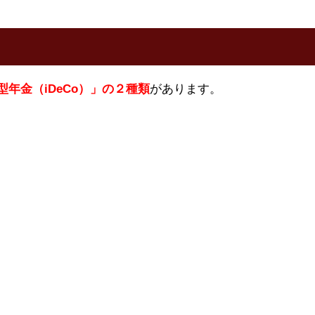
年金（iDeCo）」の２種類
があります。