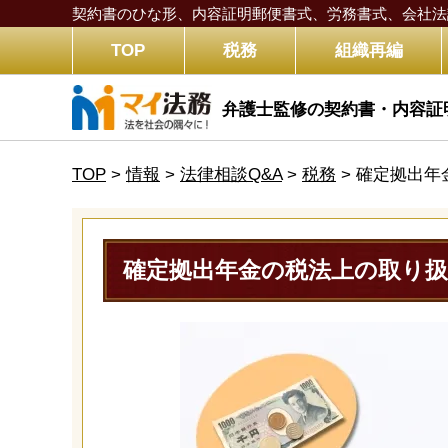
契約書のひな形、内容証明郵便書式、労務書式、
会社法
TOP
税務
組織再編
弁護士監修の契約書・内容証
TOP
>
情報
>
法律相談Q&A
>
税務
>
確定拠出年
確定拠出年金の税法上の取り