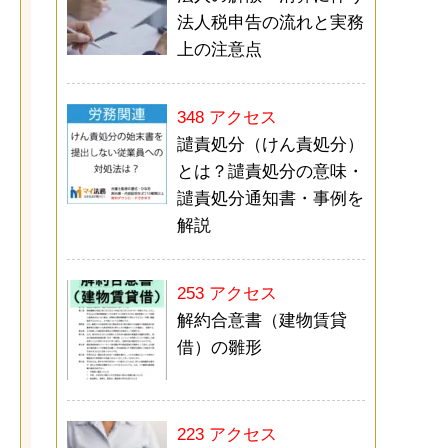
法人税申告の流れと実務
上の注意点
348 アクセス
譴責処分（けん責処分）
とは？譴責処分の意味・
譴責処分通知書・事例を
解説
253 アクセス
解約合意書（建物賃貸
借）の雛形
223 アクセス