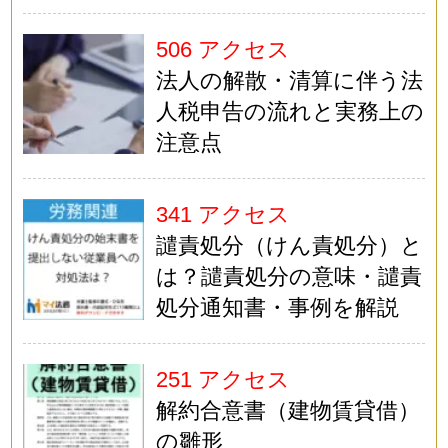
506 アクセス
法人の解散・清算に伴う法
人税申告の流れと実務上の
注意点
341 アクセス
譴責処分（けん責処分）と
は？譴責処分の意味・譴責
処分通知書・事例を解説
251 アクセス
解約合意書（建物賃貸借）
の雛形