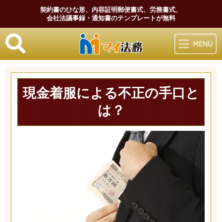
契約書のひな形、内容証明郵便書式、労務書式、
会社法議事録・通知書のテンプレートが無料
マイ法務
現金着服による不正の手口と
は？