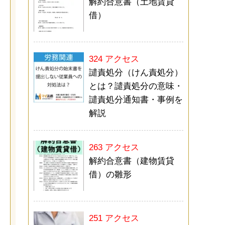
解約合意書（土地賃貸
借）
324 アクセス
譴責処分（けん責処分）
とは？譴責処分の意味・
譴責処分通知書・事例を
解説
263 アクセス
解約合意書（建物賃貸
借）の雛形
251 アクセス