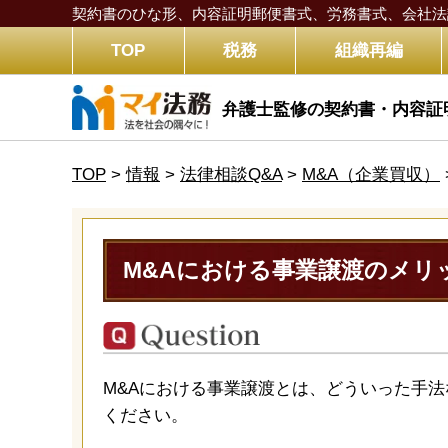
契約書のひな形、内容証明郵便書式、労務書式、
会社法
TOP
税務
組織再編
弁護士監修の契約書・内容証
TOP
>
情報
>
法律相談Q&A
>
M&A（企業買収）
M&Aにおける事業譲渡のメリ
M&Aにおける事業譲渡とは、どういった手
ください。