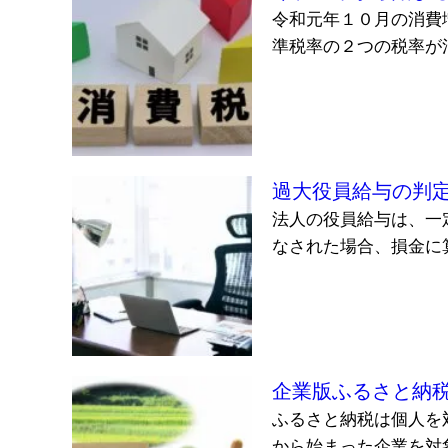
令和元年１０月の消費
準税率の２つの税率が混
過大役員給与の判
法人の役員給与は、一
なされた場合、損金に算
企業版ふるさと納
ふるさと納税は個人を
から始まった企業を対