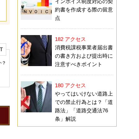
インボイス制度対応の契
約書を作成する際の留意
点
182 アクセス
消費税課税事業者届出書
T
の書き方および提出時に
か？
注意すべきポイント
180 アクセス
やってはいけない道路上
での禁止行為とは？「道
路法」「道路交通法76
条」解説