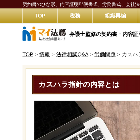
契約書のひな形、内容証明郵便書式、労務書式、
会社法
TOP
税務
組織再編
弁護士監修の契約書・内容証
TOP
>
情報
>
法律相談Q&A
>
労働問題
>
カスハ
カスハラ指針の内容とは