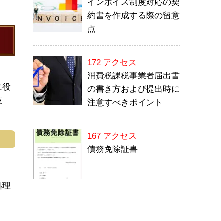
インボイス制度対応の契
約書を作成する際の留意
点
172 アクセス
消費税課税事業者届出書
に役
の書き方および提出時に
肢
注意すべきポイント
167 アクセス
む
債務免除証書
処理
ま