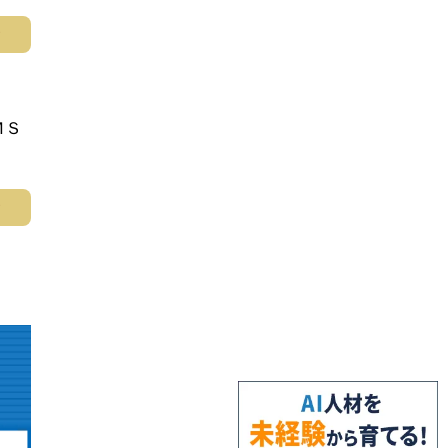
む
ＭＳ
む