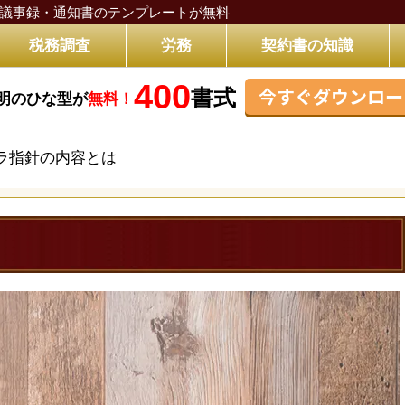
議事録・通知書のテンプレートが無料
税務調査
労務
契約書の知識
400
今すぐダウンロー
書式
明のひな型が
無料！
ラ指針の内容とは