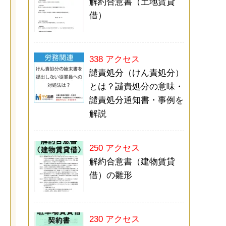
解約合意書（土地賃貸
借）
338 アクセス
譴責処分（けん責処分）
とは？譴責処分の意味・
譴責処分通知書・事例を
解説
250 アクセス
解約合意書（建物賃貸
借）の雛形
230 アクセス