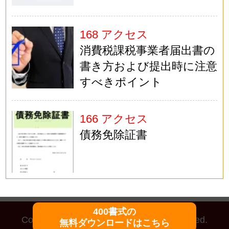
168 アクセス
消費税課税事業者届出書の
書き方および提出時に注意
すべきポイント
166 アクセス
債務免除証書
400書式の
Copyright (C)
マイ法務
All Rights Reserved.
無料ダウンロードはこちら