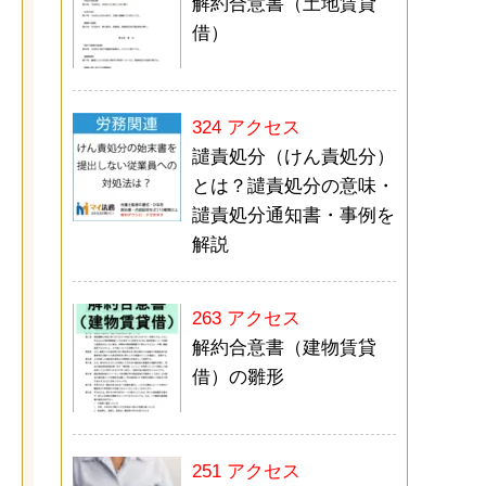
解約合意書（土地賃貸
借）
324 アクセス
譴責処分（けん責処分）
とは？譴責処分の意味・
譴責処分通知書・事例を
解説
263 アクセス
解約合意書（建物賃貸
借）の雛形
251 アクセス