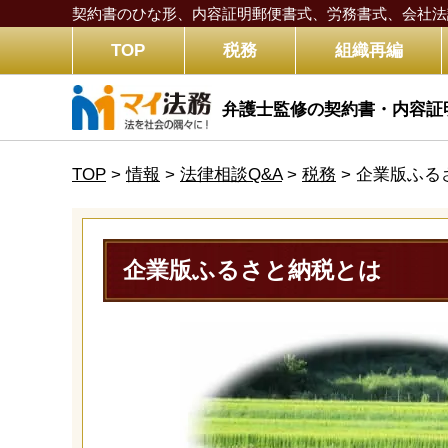
契約書のひな形、内容証明郵便書式、労務書式、
会社法
TOP
税務
組織再編
弁護士監修の契約書・内容証
TOP
>
情報
>
法律相談Q&A
>
税務
>
企業版ふる
企業版ふるさと納税とは