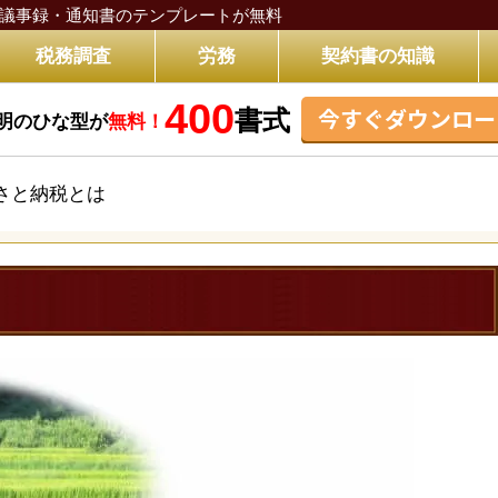
議事録・通知書のテンプレートが無料
税務調査
労務
契約書の知識
400
今すぐダウンロー
書式
明のひな型が
無料！
さと納税とは