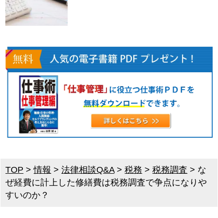
TOP
>
情報
>
法律相談Q&A
>
税務
>
税務調査
>
な
ぜ経費に計上した修繕費は税務調査で争点になりや
すいのか？