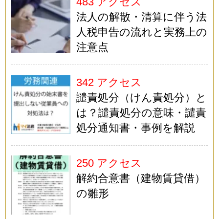
483 アクセス
法人の解散・清算に伴う法
人税申告の流れと実務上の
注意点
342 アクセス
譴責処分（けん責処分）と
は？譴責処分の意味・譴責
処分通知書・事例を解説
250 アクセス
解約合意書（建物賃貸借）
の雛形