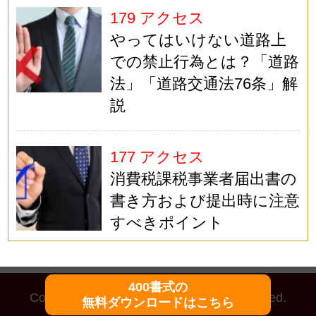
179 アクセス
やってはいけない道路上
での禁止行為とは？「道路
法」「道路交通法76条」解
説
177 アクセス
消費税課税事業者届出書の
書き方および提出時に注意
すべきポイント
400書式の
Copyright (C)
マイ法務
All Rights Reserved.
無料ダウンロードはこちら