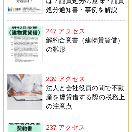
は？譴責処分の意味・譴責
処分通知書・事例を解説
247 アクセス
解約合意書（建物賃貸借）
の雛形
239 アクセス
法人と会社役員の間で不動
産を賃貸借する際の税務上
の注意点
237 アクセス