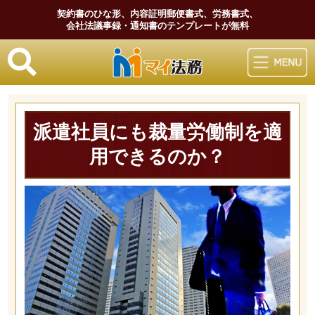
契約書のひな形、内容証明郵便書式、労務書式、
会社法議事録・通知書のテンプレートが無料
マイ法務
派遣社員にも裁量労働制を適
用できるのか？