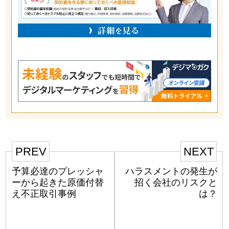
PREV
NEXT
予算必達のプレッシャ
ハラスメントの発生が
ーから起きた原価付替
招く会社のリスクと
え不正取引事例
は？