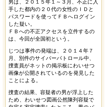
男は、２０１５年１～３月、不正に入
手した都内の２０代の女性のＩＤと
パスワードを使ってＦＢへログイン
した疑い。
ＦＢへの不正アクセスを立件するの
は、今回が全国初という。
じつは事件の発端は、２０１４年７
月、別件のサイバーパトロール中、
捜査員がネットの掲示板にわいせつ
画像が公開されているのを発見した
ことによる。
捜査の結果、容疑者の男が浮上した
ため、わいせつ図画公然陳列容疑で