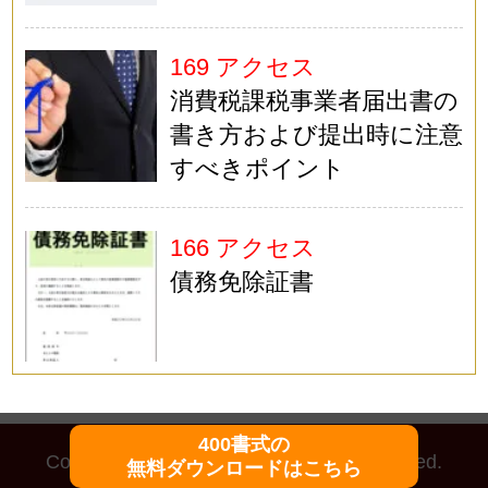
169 アクセス
消費税課税事業者届出書の
書き方および提出時に注意
すべきポイント
166 アクセス
債務免除証書
400書式の
Copyright (C)
マイ法務
All Rights Reserved.
無料ダウンロードはこちら