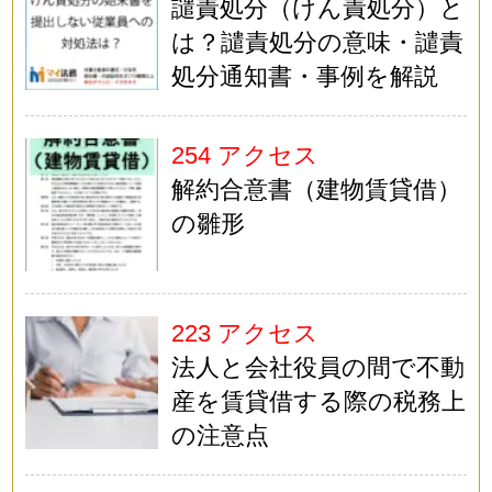
譴責処分（けん責処分）と
は？譴責処分の意味・譴責
処分通知書・事例を解説
254 アクセス
解約合意書（建物賃貸借）
の雛形
223 アクセス
法人と会社役員の間で不動
産を賃貸借する際の税務上
の注意点