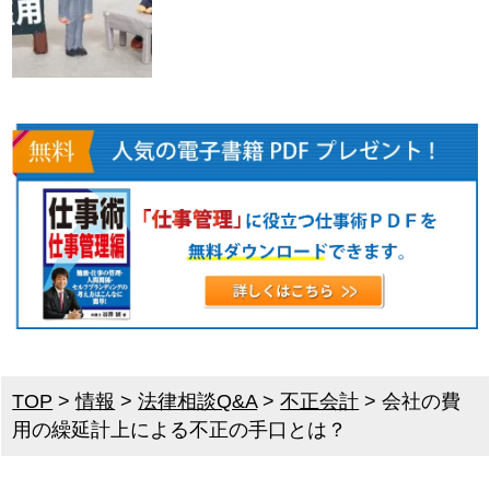
TOP
>
情報
>
法律相談Q&A
>
不正会計
>
会社の費
用の繰延計上による不正の手口とは？