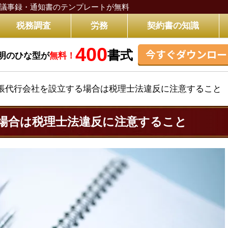
議事録・通知書のテンプレートが無料
税務調査
労務
契約書の知識
400
今すぐダウンロー
書式
明のひな型が
無料！
帳代行会社を設立する場合は税理士法違反に注意すること
場合は税理士法違反に注意すること