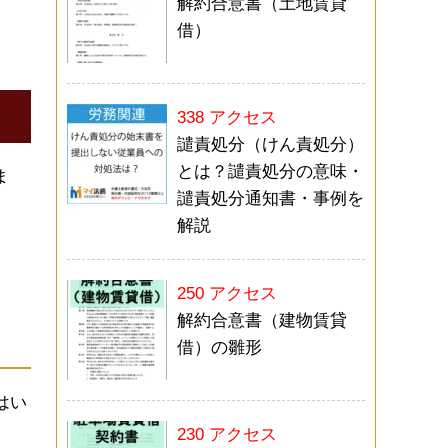
解約合意書（土地賃貸
借）
338 アクセス
譴責処分（けん責処分）
とは？譴責処分の意味・
ま
譴責処分通知書・事例を
解説
250 アクセス
解約合意書（建物賃貸
借）の雛形
はい
230 アクセス