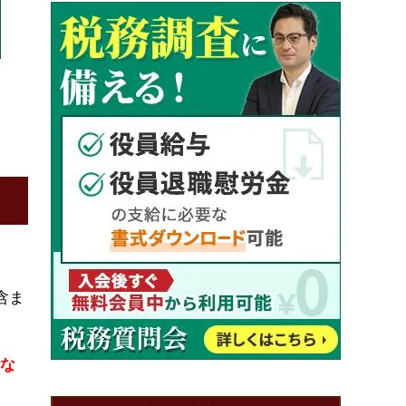
含ま
行な