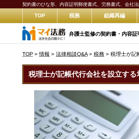
契約書のひな形、内容証明郵便書式、労務書式、
会社法
TOP
税務
組織再編
弁護士監修の契約書・内容証
TOP
>
情報
>
法律相談Q&A
>
税務
>
税理士が記
税理士が記帳代行会社を設立する