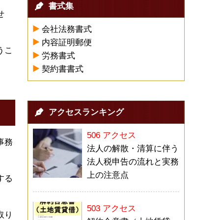
書式集
せ
会社法務書式
内容証明郵便
うこ
労務書式
契約書書式
アクセスランキング
506 アクセス
事務
法人の解散・清算に伴う
法人税申告の流れと実務
上の注意点
する
503 アクセス
取り