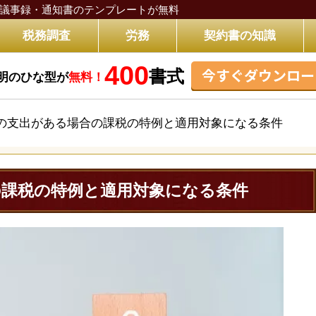
議事録・通知書のテンプレートが無料
税務調査
労務
契約書の知識
400
今すぐダウンロー
書式
明のひな型が
無料！
の支出がある場合の課税の特例と適用対象になる条件
の課税の特例と適用対象になる条件