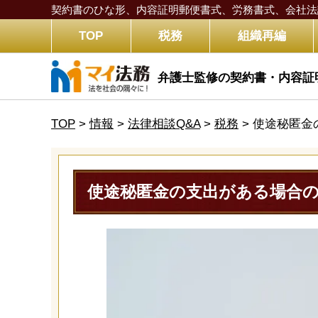
契約書のひな形、内容証明郵便書式、労務書式、
会社法
TOP
税務
組織再編
弁護士監修の契約書・内容証
TOP
>
情報
>
法律相談Q&A
>
税務
>
使途秘匿金
使途秘匿金の支出がある場合