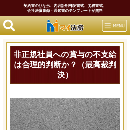
契約書のひな形、内容証明郵便書式、労務書式、
会社法議事録・通知書のテンプレートが無料
マイ法務
非正規社員への賞与の不支給
は合理的判断か？（最高裁判
決）