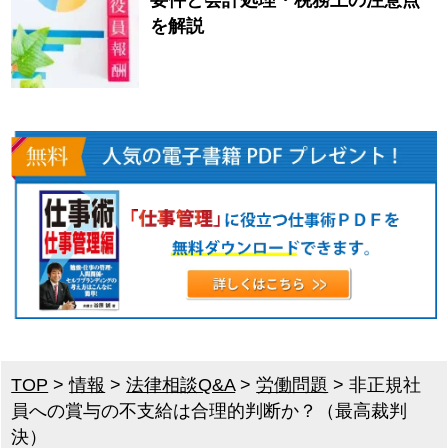
を解説
TOP
>
情報
>
法律相談Q&A
>
労働問題
>
非正規社
員への賞与の不支給は合理的判断か？（最高裁判
決）