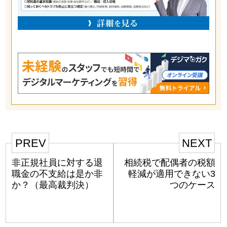
PREV
NEXT
非正規社員に対する退
相続税で配偶者の税額
職金の不支給は是か非
軽減が適用できない3
か？（最高裁判決）
つのケース