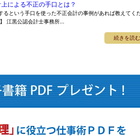
計上による不正の手口とは？
するという手口を使った不正会計の事例があれば教えてく
】 江黒公認会計士事務所...
続きを読