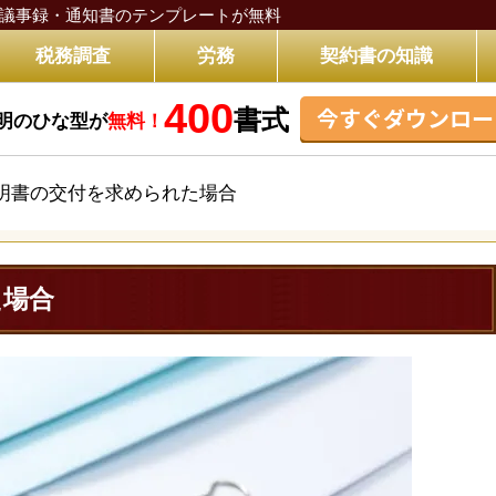
議事録・通知書のテンプレートが無料
税務調査
労務
契約書の知識
400
今すぐダウンロー
書式
明のひな型が
無料！
明書の交付を求められた場合
た場合