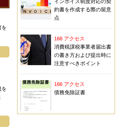
インボイス制度対応の契
約書を作成する際の留意
点
何を
168 アクセス
消費税課税事業者届出書
む
の書き方および提出時に
注意すべきポイント
166 アクセス
税を
債務免除証書
よ
む