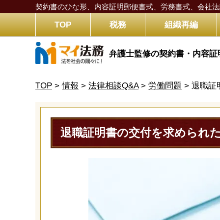
契約書のひな形、内容証明郵便書式、労務書式、
会社法
TOP
税務
組織再編
弁護士監修の契約書・内容証
TOP
>
情報
>
法律相談Q&A
>
労働問題
>
退職証
退職証明書の交付を求められ