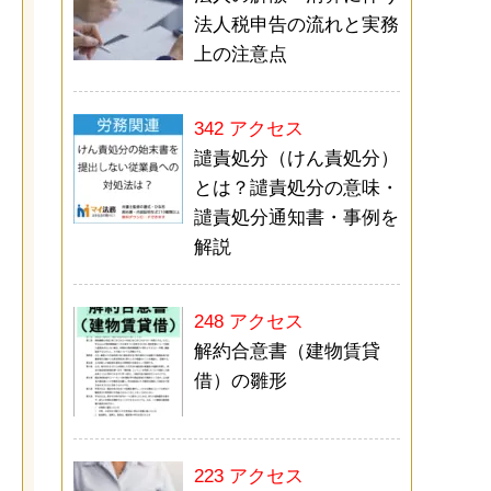
法人税申告の流れと実務
上の注意点
342 アクセス
譴責処分（けん責処分）
とは？譴責処分の意味・
譴責処分通知書・事例を
解説
248 アクセス
解約合意書（建物賃貸
借）の雛形
223 アクセス