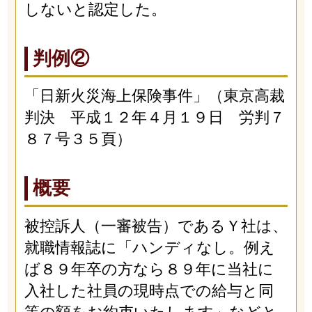
しないと認定した。
判例②
「日新火災海上保険事件」（東京高裁
判決 平成１２年４月１９日 労判７
８７号３５頁）
概要
被控訴人（一審被告）であるＹ社は、
就職情報誌に「ハンディなし。例え
ば８９年卒の方なら８９年に当社に
入社した社員の現時点での給与と同