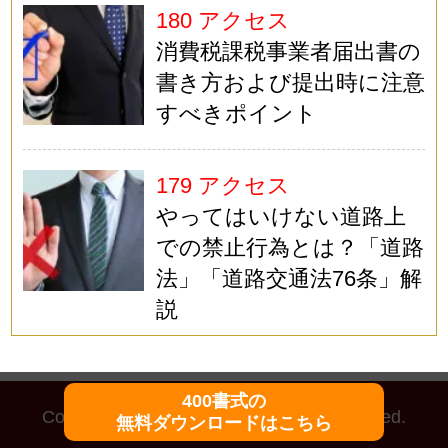
180 アクセス
消費税課税事業者届出書の
書き方および提出時に注意
すべきポイント
179 アクセス
やってはいけない道路上
での禁止行為とは？「道路
法」「道路交通法76条」解
説
400書式の
Copyright (C)
マイ法務
All Rights Reserved.
無料ダウンロードはこちら