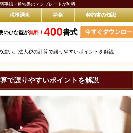
議事録・通知書のテンプレートが無料
税務調査
労務
契約書の知識
400
今すぐダウンロー
書式
明のひな型が
無料！
の違い。法人税の計算で誤りやすいポイントを解説
計算で誤りやすいポイントを解説