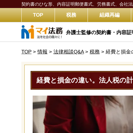
契約書のひな形、内容証明郵便書式、労務書式、
会社法
TOP
税務
組織再編
弁護士監修の契約書・内容証
TOP
>
情報
>
法律相談Q&A
>
税務
>
経費と損金
経費と損金の違い。法人税の