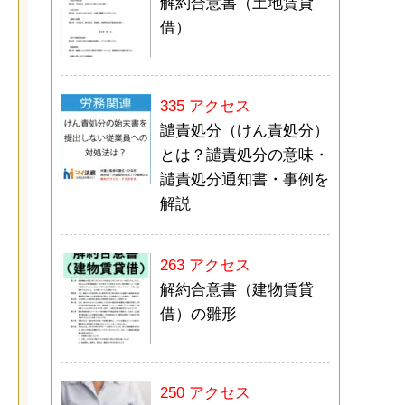
解約合意書（土地賃貸
借）
335 アクセス
譴責処分（けん責処分）
とは？譴責処分の意味・
譴責処分通知書・事例を
解説
263 アクセス
解約合意書（建物賃貸
借）の雛形
250 アクセス