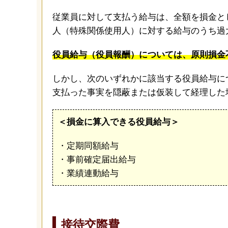
従業員に対して支払う給与は、全額を損金と
人（特殊関係使用人）に対する給与のうち過
役員給与（役員報酬）については、原則損金
しかし、次のいずれかに該当する役員給与に
支払った事実を隠蔽または仮装して経理した
＜損金に算入できる役員給与＞
・定期同額給与
・事前確定届出給与
・業績連動給与
接待交際費