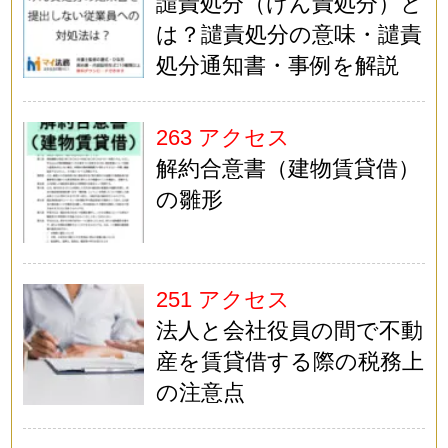
譴責処分（けん責処分）と
は？譴責処分の意味・譴責
処分通知書・事例を解説
263 アクセス
解約合意書（建物賃貸借）
の雛形
251 アクセス
法人と会社役員の間で不動
産を賃貸借する際の税務上
の注意点