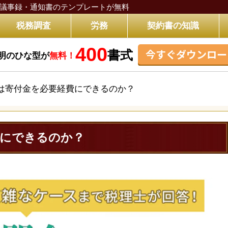
議事録・通知書のテンプレートが無料
税務調査
労務
契約書の知識
400
今すぐダウンロー
書式
明のひな型が
無料！
は寄付金を必要経費にできるのか？
費にできるのか？