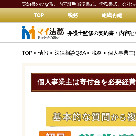
契約書のひな形、内容証明郵便書式、労務書式、
会社法
TOP
税務
組織再編
弁護士監修の契約書・内容証
TOP
>
情報
>
法律相談Q&A
>
税務
>
個人事業主
個人事業主は寄付金を必要経