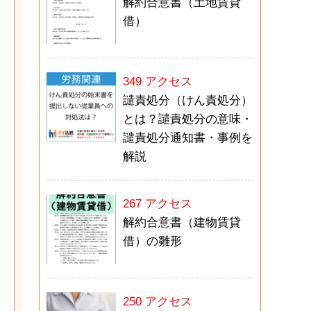
解約合意書（土地賃貸
借）
349 アクセス
譴責処分（けん責処分）
とは？譴責処分の意味・
譴責処分通知書・事例を
解説
267 アクセス
解約合意書（建物賃貸
借）の雛形
250 アクセス