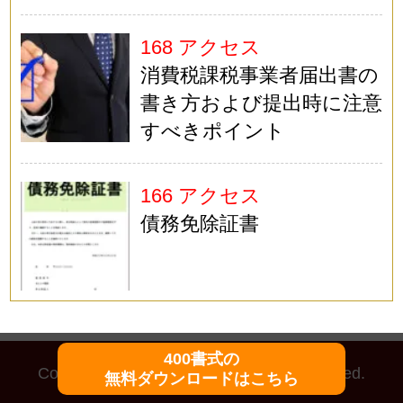
168 アクセス
消費税課税事業者届出書の
書き方および提出時に注意
すべきポイント
166 アクセス
債務免除証書
400書式の
Copyright (C)
マイ法務
All Rights Reserved.
無料ダウンロードはこちら