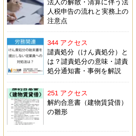
法人の解散・清算に伴う法
人税申告の流れと実務上の
注意点
344 アクセス
譴責処分（けん責処分）と
は？譴責処分の意味・譴責
処分通知書・事例を解説
251 アクセス
解約合意書（建物賃貸借）
の雛形