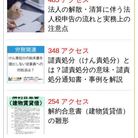
法人の解散・清算に伴う法
人税申告の流れと実務上の
注意点
348 アクセス
譴責処分（けん責処分）と
は？譴責処分の意味・譴責
処分通知書・事例を解説
254 アクセス
解約合意書（建物賃貸借）
の雛形