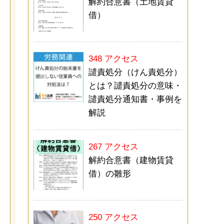
解約合意書（土地賃貸
借）
348 アクセス
譴責処分（けん責処分）
とは？譴責処分の意味・
譴責処分通知書・事例を
解説
267 アクセス
解約合意書（建物賃貸
借）の雛形
250 アクセス