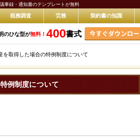
議事録・通知書のテンプレートが無料
税務調査
労務
契約書の知識
400
今すぐダウンロー
書式
明のひな型が
無料！
産を取得した場合の特例制度について
の特例制度について