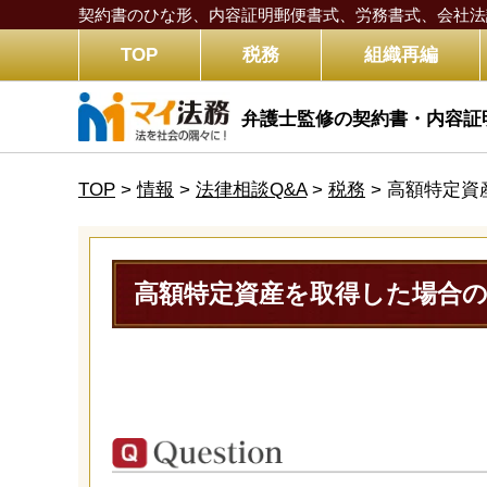
契約書のひな形、内容証明郵便書式、労務書式、
会社法
TOP
税務
組織再編
弁護士監修の契約書・内容証
TOP
>
情報
>
法律相談Q&A
>
税務
>
高額特定資
高額特定資産を取得した場合