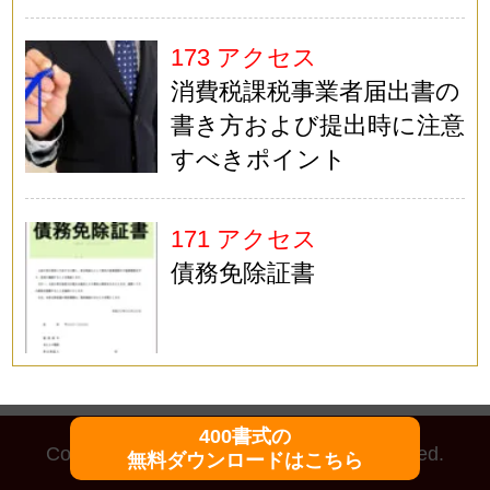
173 アクセス
消費税課税事業者届出書の
書き方および提出時に注意
すべきポイント
171 アクセス
債務免除証書
400書式の
Copyright (C)
マイ法務
All Rights Reserved.
無料ダウンロードはこちら