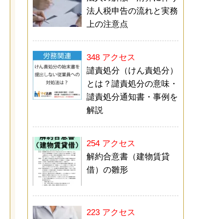
法人税申告の流れと実務
上の注意点
348 アクセス
譴責処分（けん責処分）
とは？譴責処分の意味・
譴責処分通知書・事例を
解説
254 アクセス
解約合意書（建物賃貸
借）の雛形
223 アクセス