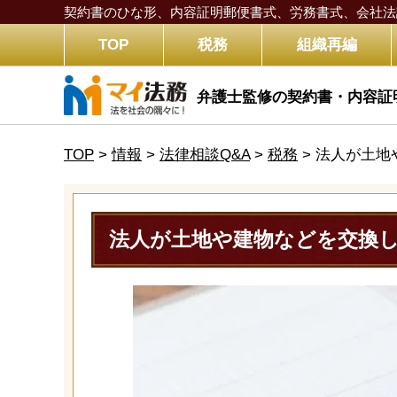
契約書のひな形、内容証明郵便書式、労務書式、
会社法
TOP
税務
組織再編
弁護士監修の契約書・内容証
TOP
>
情報
>
法律相談Q&A
>
税務
>
法人が土地
法人が土地や建物などを交換