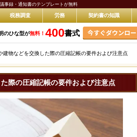
議事録・通知書のテンプレートが無料
税務調査
労務
契約書の知識
400
今すぐダウンロー
書式
明のひな型が
無料！
や建物などを交換した際の圧縮記帳の要件および注意点
した際の圧縮記帳の要件および注意点