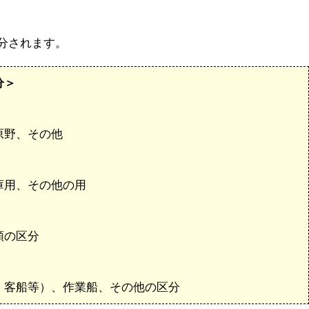
分されます。
分＞
原野、その他
庫用、その他の用
類の区分
、客船等）、作業船、その他の区分