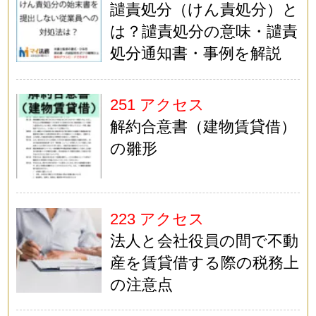
譴責処分（けん責処分）と
は？譴責処分の意味・譴責
処分通知書・事例を解説
251 アクセス
解約合意書（建物賃貸借）
の雛形
223 アクセス
法人と会社役員の間で不動
産を賃貸借する際の税務上
の注意点