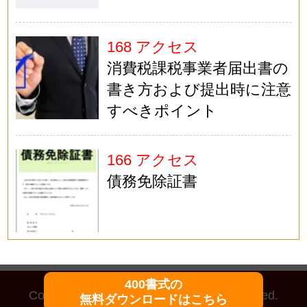
168 アクセス
消費税課税事業者届出書の
書き方および提出時に注意
すべきポイント
166 アクセス
債務免除証書
400書式の
Copyright (C)
マイ法務
All Rights Reserved.
無料ダウンロードはこちら