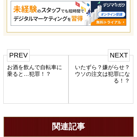
PREV
NEXT
お酒を飲んで自転車に
いたずら？嫌がらせ？
乗ると…犯罪！？
ウソの注文は犯罪にな
る！？
関連記事