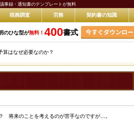
議事録・通知書のテンプレートが無料
税務調査
労務
契約書の知識
400
今すぐダウンロー
書式
明のひな型が
無料！
予算はなぜ必要なのか？
？
？ 将来のことを考えるのが苦手なのですが…。