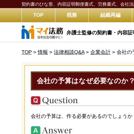
契約書のひな形、内容証明郵便書式、労務書式、
会社法
TOP
税務
組織再編
弁護士監修の契約書・内容証
TOP
>
情報
>
法律相談Q&A
>
企業会計
>
会社の
会社の予算はなぜ必要なのか
会社の予算は、作る必要があるのでしょうか