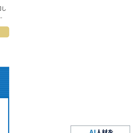
切し
.
む