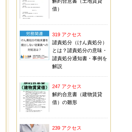
解約合意書（土地賃貸
借）
319 アクセス
譴責処分（けん責処分）
とは？譴責処分の意味・
譴責処分通知書・事例を
解説
247 アクセス
解約合意書（建物賃貸
借）の雛形
239 アクセス