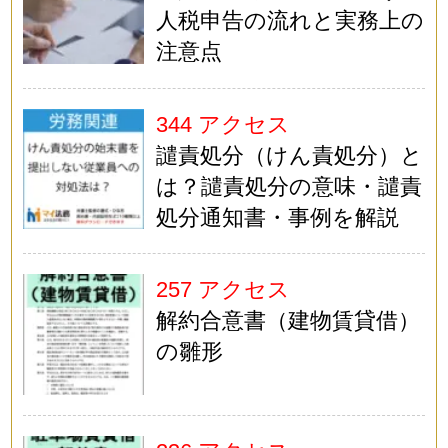
人税申告の流れと実務上の
注意点
344 アクセス
譴責処分（けん責処分）と
は？譴責処分の意味・譴責
処分通知書・事例を解説
257 アクセス
解約合意書（建物賃貸借）
の雛形